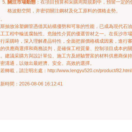
關注市場動態
：在項目預算和采購周期規劃中，預留一定的
格波動空間，并密切關注鋼材及化工原料的價格走勢。
六、
瓦斯抽放涂塑鋼管憑借其結構優勢和可靠的性能，已成為現代石
化工工程中輸送腐蝕性、危險性介質的優選管材之一。在長沙市
進行采購時，深入理解產品特性，全面把握價格構成因素，進行
慎的供應商選擇和商務談判，是確保工程質量、控制項目成本的
鍵。建議采購方與設計單位、施工方及經驗豐富的材料供應商保
緊密溝通，以做出最經濟、安全、高效的選擇。
若轉載，請注明出處：http://www.lengyu520.cn/product/82.html
新時間：2026-08-06 16:12:41