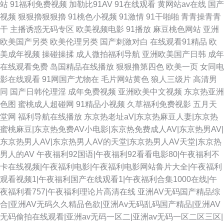
站
91福利免费视频
加勒比91AV
91在线观看
黄网站av在线
国产
视频
狠狠擼狠狠擼
91桃色小视频
91激情
91干啪啪
青青操青青
干
主播诱惑无码专区
欧美视频电影
91播放
麻豆桃色网站
亚洲
欧美国产另类
欧美伦理另类
国产刺激对白
在线观看91精品
欧
美成年视频
操碰操揉
成人微拍福利导航
亚洲欧美国产日韩
成年
在线观看免费
岛国精品在线播放
狠狠撸第四色
欧美一页
女同电
影在线观看
91网国产尤物在
毛片网站黄色
狼人三级片
高清男
同
国产日韩伦理淫
成年免费视频
亚洲欧美中文视频
东京热亚洲
色图
蜜桃成人超碰网
91精品小视频
久草福利免费视影
五月天
堂网
福利导航在线播放
东京热老址aV|东京热麻豆人妻|东京热
蜜桃麻豆|东京热免费AV小电影|东京热免费成人AV|东京热男AV|
东京热男人AV|东京热男人AV的天堂|东京热男人AV天堂|东京热
男人的AV
午夜福利92国语|午夜福利92看看电影80|午夜福利不
卡在线视频|午夜福利电影|午夜福利电影网站鲁片大全|午夜福利
观看视频1|午夜福利国产在线观看1|午夜福利合集1000在线|午
夜福利看757|午夜福利理论片高清在线
亚洲AV无码国产精品综
合|亚洲AV无码久久精品色欲|亚洲Av无码乱码国产精品|亚洲AV
无码偷拍在线观看|亚洲av无码一区二|亚洲av无码一区二区三区|