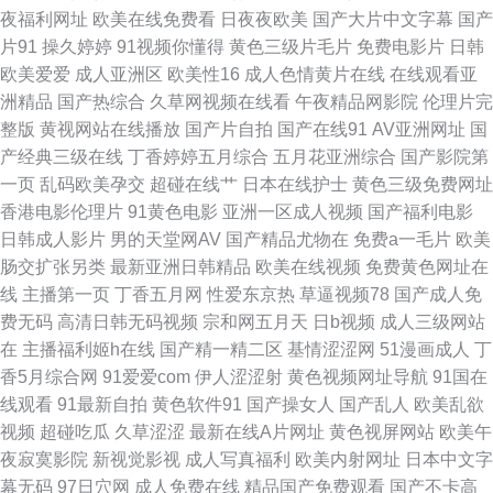
韩精品欧美自拍 91传媒专区 日本精品五区 操碰久久 蜜桃aa视频导航 香蕉食
夜福利网址
欧美在线免费看
日夜夜欧美
国产大片中文字幕
国产
片91
操久婷婷
91视频你懂得
黄色三级片毛片
免费电影片
日韩
品 97人妻人人 海角社区av在线 熟妇精品视频91 福利网址在线导航 人妖自
欧美爱爱
成人亚洲区
欧美性16
成人色情黄片在线
在线观看亚
洲精品
国产热综合
久草网视频在线看
午夜精品网影院
伦理片完
慰网站 91爱爱Tv 激情另类小说 亚洲黄色中文网址 超碰日日操 欧美日B毛片
整版
黄视网站在线播放
国产片自拍
国产在线91
AV亚洲网址
国
产经典三级在线
丁香婷婷五月综合
五月花亚洲综合
国产影院第
视频 91v91cn 国语肏屄视频 熟女视频91 91视频免费试看 国产黑料av导航
一页
乱码欧美孕交
超碰在线艹
日本在线护士
黄色三级免费网址
香港电影伦理片
91黄色电影
亚洲一区成人视频
国产福利电影
欧美人妖肛交色情 亚洲成人网站大全 肏屄色网 黄色男女 日本三级黄级黄艳
日韩成人影片
男的天堂网AV
国产精品尤物在
免费a一毛片
欧美
肠交扩张另类
最新亚洲日韩精品
欧美在线视频
免费黄色网址在
av免费网站 男女上床操网站 伊人大香蕉性爱 超碰AV人人艹 免费肏屄 五月天
线
主播第一页
丁香五月网
性爱东京热
草逼视频78
国产成人免
费无码
高清日韩无码视频
宗和网五月天
日b视频
成人三级网站
com 99福利视频导航 韩国久久精品视频 日本的A网站 91手机在线视频 韩国
在
主播福利姬h在线
国产精一精二区
基情涩涩网
51漫画成人
丁
香5月综合网
91爱爱com
伊人涩涩射
黄色视频网址导航
91国在
表态av 日韩性爱导航 91豆花视频18 韩国三级片小视频 日本国产片区 在线
线观看
91最新自拍
黄色软件91
国产操女人
国产乱人
欧美乱欲
视频
超碰吃瓜
久草涩涩
最新在线A片网址
黄色视屏网站
欧美午
超碰 操人妻av 九一久久 日韩精品一级 99超碰网 精品国产伦区全集 五月婷
夜寂寞影院
新视觉影视
成人写真福利
欧美内射网址
日本中文字
幕无码
97日穴网
成人免费在线
精品国产免费观看
国产不卡高