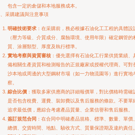
包含一定的倉儲和本地服務成本。
五、采購建議與注意事項
明確技術要求
：在采購前，務必根據石油化工工程的具體設
（壓力等級、介質成分、腐蝕環境、使用年限）確定鋼管的
質、涂層類型、厚度及執行標準。
實地考察與資質審核
：優先選擇有石油化工行業供貨業績、
備相關生產資質和檢測報告的正規廠家或授權代理商。可對
沙本地或周邊的大型鋼材市場（如一力物流園等）進行實地
察。
綜合比價
：獲取多家供應商的詳細報價單，對比價格時需確
是否包含稅費、運費、裝卸費以及售后服務的條款。不要單
追求最低價，應綜合考慮產品質量、企業信譽和售后服務。
簽訂規范合同
：在合同中明確產品規格、標準、數量、單價
總價、交貨時間、地點、驗收方式、質量保證期及違約責任