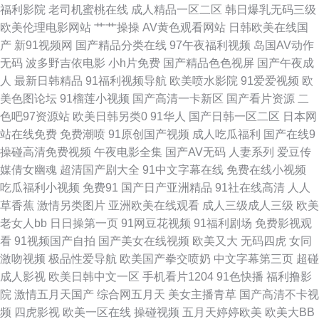
福利影院
老司机蜜桃在线
成人精品一区二区
韩日爆乳无码三级
欧美伦理电影网站
艹艹操操
AV黄色观看网站
日韩欧美在线国
视频 欧美综合色 超碰在线日韩 欧美日本国产精品 午夜18福利 伊人操碰 av
产
新91视频网
国产精品分类在线
97午夜福利视频
岛国AV动作
无码
波多野吉依电影
小h片免费
国产精品色色视屏
国产午夜成
天堂吧 成人猛猛av 97资源福利在线 成人av福利 日韩色图资源 51性爱视频
人
最新日韩精品
91福利视频导航
欧美喷水影院
91爱爱视频
欧
美色图论坛
91榴莲小视频
国产高清一卡新区
国产看片资源
二
超碰国产人人草 黄色网免观看 欧美孕妇性爱 婷婷好色五月天 日韩综合色 白
色吧97资源站
欧美日韩另类0
91华人
国产日韩一区二区
日本网
站在线免费
免费潮喷
91原创国产视频
成人吃瓜福利
国产在线9
丝后入91国产 玖玖在线视频 午夜福利五月天 91男人影院 超碰在线18公开
操碰高清免费视频
午夜电影全集
国产AV无码
人妻系列
爱豆传
媒倩女幽魂
超清国产剧大全
91中文字幕在线
免费在线小视频
黑丝黄色片 三级www 97色网 成人午夜影院 免费成人 影音先锋色导航 超碰
吃瓜福利小视频
免费91
国产日产亚洲精品
91社在线高清
人人
草香蕉
激情另类图片
亚洲欧美在线观看
成人三级成人三级
欧美
日日爽 九九热成人 欧美性爱综合楼 无码论坛 91海角 草资源网 国产精品美
老女人bb
日日操第一页
91网豆花视频
91福利剧场
免费影视观
看
91视频国产自拍
国产美女在线视频
欧美又大
无码四虎
女同
女av 午夜狼友福利 超碰97大香蕉 久久不卡 少妇自卫喷水 91豆花网页跳转
激吻视频
极品性爱导航
欧美国产拳交喷奶
中文字幕第三页
超碰
成人影视
欧美日韩中文一区
手机看片1204
91色快播
福利撸影
国产日韩精品欧美 人人操人人 伊人成人社区 肏屄网站麻豆 黑人激情影院 亚
院
激情五月天国产
综合网五月天
美女主播青草
国产高清不卡视
频
四虎影视
欧美一区在线
操碰视频
五月天婷婷欧美
欧美大BB
洲色图欧美另类 成人毛片网站 国产午夜精品福利 久久国产精品一区 91成人