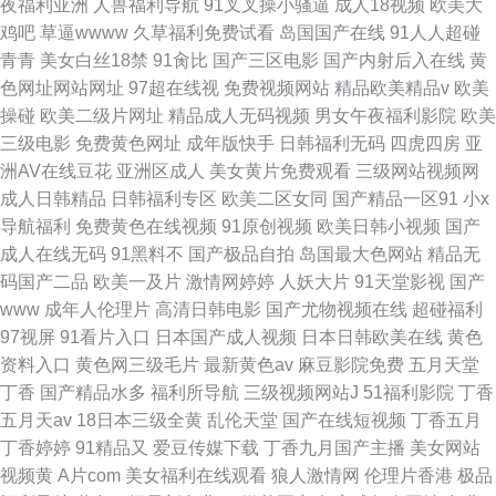
夜福利亚洲
人兽福利导航
91叉叉操小骚逼
成人18视频
欧美大
鸡吧
草逼wwww
久草福利免费试看
岛国国产在线
91人人超碰
青青
美女白丝18禁
91肏比
国产三区电影
国产内射后入在线
黄
色网址网站网址
97超在线视
免费视频网站
精品欧美精品v
欧美
操碰
欧美二级片网址
精品成人无码视频
男女午夜福利影院
欧美
三级电影
免费黄色网址
成年版快手
日韩福利无码
四虎四房
亚
洲AV在线豆花
亚洲区成人
美女黄片免费观看
三级网站视频网
成人日韩精品
日韩福利专区
欧美二区女同
国产精品一区91
小x
导航福利
免费黄色在线视频
91原创视频
欧美日韩小视频
国产
成人在线无码
91黑料不
国产极品自拍
岛国最大色网站
精品无
码国产二品
欧美一及片
激情网婷婷
人妖大片
91天堂影视
国产
www
成年人伦理片
高清日韩电影
国产尤物视频在线
超碰福利
97视屏
91看片入口
日本国产成人视频
日本日韩欧美在线
黄色
资料入口
黄色网三级毛片
最新黄色av
麻豆影院免费
五月天堂
丁香
国产精品水多
福利所导航
三级视频网站J
51福利影院
丁香
五月天av
18日本三级全黄
乱伦天堂
国产在线短视频
丁香五月
丁香婷婷
91精品又
爱豆传媒下载
丁香九月国产主播
美女网站
视频黄
A片com
美女福利在线观看
狼人激情网
伦理片香港
极品