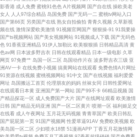
影香港
成人免费
蜜桃91色色
A片视频网
国产自在线
操欧美老
女人
人人97综合精品
岛国免费
国产无码一二
蜜桃tv网站入口
国产第66页
另类国产在线
熟女自拍偷拍
青青久视频
久草新视
频在线
激情深爱欧美激情
91视频官网国产
狠狠操-91
91我要操
国产ts视频网站
国产美女视频网站
91视频成人下载
国产无码色
色
91香蕉亚洲精品
91伊人加勒比
欧美狠狠插
日韩精品高清
黄
色av网
日本波多野吉衣
日韩在线观看精品
日本一级电影
久草
网页
97免费艹
岛国一区二区
岛国动作片在
波多野吉衣三级
亚
洲AV一卡
在线免费小视频
搞黄网站在线观看
免费色情A片网扯
91资源在线视频
蜜桃视频网站
91中文
国产在线视频
福利爱爱
网址
岛国搬运工首页
伦理朋友的妈妈
丝袜女同
日韩性爱网址
在线观看日本黄
亚洲国产第一网站
国产99不卡
66精品视频
国
产精品探花一区
成人免费国产大片
国产在线网址观看
欧美激情
日韩
国产精品无码亚洲
国产一区二区黄片
喷潮一区
福利姬足交
在线看
成人午夜网址
五月花无码视频
青青草国产
欧美日韩乱
国产屁屁第一页
91国产视频网
性爱草逼91AV
免费欧美视频
欧
美岛国一区二区
少妇喷水18禁
51漫画APP
丁香五月花激情网
欧美爱爱tv视频
免费五月丁香视频
97香蕉超级碰碰
国产免费看