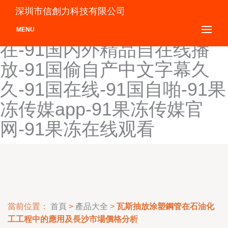
91国内精品视频在-91国内
深圳市信創力科技有限公司
精品在线观-91国内精品自线
MENU
在-91国内外精品自在线播
放-91国偷自产中文字幕久
久-91国在线-91国自啪-91果
冻传媒app-91果冻传媒官
网-91果冻在线观看
當前位置：
首頁
>
產品大全
>
瓦斯抽放涂塑鋼管在石油化
工工程中的應用及長沙市場價格分析