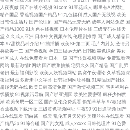
费看黄
操操无码视频
国产高清第一页
91国产在线播放
国产女
人夜夜做
国产在线小视频
91com
91豆花成人
哪里有A片网址
精产国品
香蕉视频国产精品
91九色福利
成人国产无线视
欧美
日韩性生活片
国产伦理剧
国产精品无套无码
成年人网站免费
国
产精品1000
91九色在线视频
日本伦理片在线
三级无码在线天
堂
久久成人亚洲
日本中文视频在线
伦理剧推荐
国产成人精品日
本
97甜桃品种介绍
91插插插
欧美SE第二页
毛片内射女
激情另
类欧美一二
国产色视频
孕妇三级av无码
日韩欧美色综合
美女
社区成人
在线免费看片
日本一级
国产传媒视频网站
免费观看污
网站
最新激情h网站
国产喷浆抽搐
宅男久久国产精品
国产乱肥
老妇
最新福利影院
欧美人妖视频网站
窝窝午夜理论
久草视频深
夜福利
波多野步中文字幕
日韩福利网址导航
91精品国产社区
超碰无码在线
欧美日韩高清免费
国产激情视频三区
宅男福利在
线播放
91视频污导航
国产啪亚洲国
欧美性爱密臀
疯狂少妇喷
潮
欧美肏屄一区二区
国产乱伦免费观看
偷拍草草草
97狠狠插
香蕉视频下载污版
三级黄色视频网址
午夜99
91日逼视频
国产
成在线观看
萌白酱一线天
乱伦五月天婷婷
美腿丝袜在线观看
国
产精品3p
91综合碰
国产乱女乱
成人xxxxx
日韩伦理片
91色爱