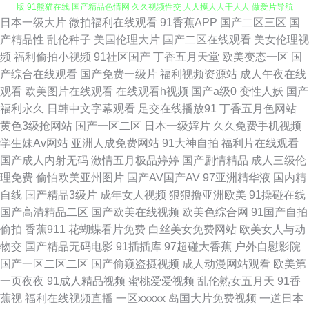
日本一级大片
微拍福利在线观看
91香蕉APP
国产二区三区
国
福利视频导航黑丝 91撸啊撸 欧美浮力 日韩精品专区 午夜激情AV 91cn免费
产精品性
乱伦种子
美国伦理大片
国产二区在线观看
美女伦理视
频
福利偷拍小视频
91社区国产
丁香五月天堂
欧美变态一区
国
版 91熊猫在线 国产精品色情网 久久视频性交 人人摸人人干人人 做爱片导航
产综合在线观看
国产免费一级片
福利视频资源站
成人午夜在线
观看
欧美图片在线观看
在线观看h视频
国产a级0
变性人妖
国产
www激情五月 九九四虎影像 欧美成人网页 亚州三级在线网站 天美传果冻制
福利永久
日韩中文字幕观看
足交在线播放91
丁香五月色网站
黄色3级抢网站
国产一区二区
日本一级婬片
久久免费手机视频
片 91网站观看 TS紫苑在线观看 伊人春婷婷 www91社 国产色婷婷导航 麻豆
学生妹Av网站
亚洲人成免费网站
91大神自拍
福利片在线观看
国产成人内射无码
激情五月极品婷婷
国产剧情精品
成人三级伦
东京热蜜桃 深夜福利专区 影音先锋黑丝高跟 AAA国产999 东京热无码中文
理免费
偷怕欧美亚州图片
国产AV国产AV
97亚洲精华液
国内精
自线
国产精品3级片
成年女人视频
狠狠撸亚洲欧美
91操碰在线
网 狼友页面 97人妻在线观看 精东传媒毛片 欧美性爱网 色色五月天社区 亚
国产高清精品二区
国产欧美在线视频
欧美色综合网
91国产自拍
偷拍
香蕉911
花蝴蝶看片免费
白丝美女免费网站
欧美女人与动
洲色图h网 最新黄色亚洲网址 超碰99香蕉 国产精品色网 九九热5 日本AⅤ免
物交
国产精品无码电影
91插插库
97超碰大香蕉
户外自慰影院
国产一区二区二区
国产偷窥盗摄视频
成人动漫网站观看
欧美第
费观看 亚洲性爱论坛 91视频区 av福利快播 人妖先锋影音 性欧美第二页 91
一页夜夜
91成人精品视频
蜜桃爱爱视频
乱伦熟女五月天
91香
蕉视
福利在线视频直播
一区xxxxx
岛国大片免费视频
一道日本
久久瑟瑟热 99热狼人 超碰97人人网 国产91在线网站 久草在线资源 青青草