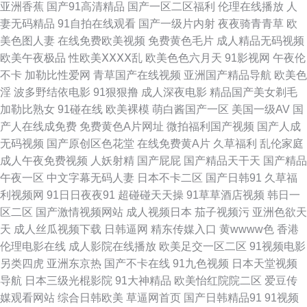
亚洲香蕉
国产91高清精品
国产一区二区福利
伦理在线播放
人
妻无码精品
91自拍在线观看
国产一级片内射
夜夜骑青青草
欧
视频偷拍 少妇伦精 91精品黑丝 超碰福利社 国产传媒自拍 久草免费网址 欧
美色图人妻
在线免费欧美视频
免费黄色毛片
成人精品无码视频
欧美午夜极品
性欧美ⅩⅩⅩⅩ乱
欧美色色六月天
91影视网
午夜伦
美一级黄色A片 色色福利在线导航 香蕉视频禁18 91福利导 97精品国产
不卡
加勒比性爱网
青草国产在线视频
亚洲国产精品导航
欧美色
淫
波多野结依电影
91狠狠撸
成人深夜电影
精品国产美女剃毛
www久草 麻豆传媒xxx 日韩影视 亚洲网址黄色 wwww国产 国产精品白 内射
加勒比熟女
91碰在线
欧美裸模
萌白酱国产一区
美国一级AV
国
产人在线成免费
免费黄色A片网址
微拍福利国产视频
国产人成
邻家少妇日韩 婷婷情色五月天 国产超碰青青草 老司机成人福利 日韩伦理3P
无码视频
国产原创区色花堂
在线免费黄A片
久草福利
乱伦家庭
成人午夜免费视频
人妖射精
国产屁屁
国产精品天干天
国产精品
动作 一区二区国产视频 AV天堂东京热 成人免费视频网 久久精品日韩久久 日
午夜一区
中文字幕无码人妻
日本不卡二区
国产日韩91
久草福
利视频网
91日日夜夜91
超碰碰天天操
91草草酒店视频
韩日一
韩色图网 在线资源91 www毛片 豆花av在线 久久男同 青青草综合 瑟瑟视屏
区二区
国产激情视频网站
成人视频日本
茄子视频污
亚洲色欲天
天
成人丝瓜视频下载
日韩逼网
精东传媒入口
黄wwww色
香港
91网址在线观看 东京热资源站 久草欧美 美女瑟瑟视频 欧一区二区三区 香蕉
伦理电影在线
成人影院在线播放
欧美足交一区二区
91视频电影
另类四虎
亚洲东京热
国产不卡在线
91九色视频
日本天堂视频
久草 91官方网页 TS伪娘视频黄色 福利AV 久草超碰在线 日韩w欧美s 午夜情
导航
日本三级光棍影院
91大神精品
欧美怡红院院二区
爱豆传
媒观看网站
综合日韩欧美
草逼网首页
国产日韩精品91
91视频
色影院 91宝儿视频 97午夜剧场 超碰在线中文 久久草大香蕉 欧美一二三四操