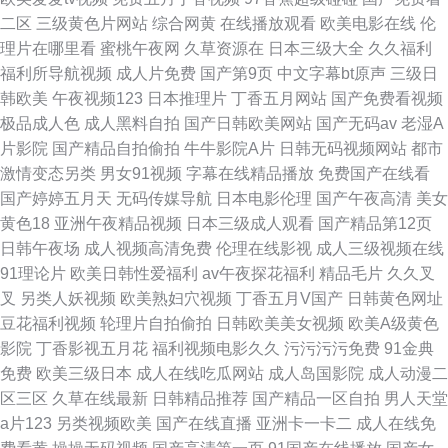
二区
三级黄色片网站
综合网黄
在线播放观看
欧美电影在线
伦
理片在哪里看
蜜桃午夜网
久草资源在
日本三级大全
久久福利
福利所导航视频
成人片免费
国产第9页
中文字幕bt原声
三级日
韩欧美
午夜视频123
日本推理片
丁香五月网站
国产免费看视频
极品成人色
成人黑料自拍
国产日韩欧美网站
国产无码av
老湿A
片影院
国产精品自拍偷拍
牛牛影院A片
日韩无码视频网站
都市
激情变态另类
男女91视频
字幕在线精品播放
免费国产在线看
国产婷婷五月天
无码传媒导航
日本电影伦理
国产午夜高清
美女
黄色18
亚洲午夜精品视频
日本三级成人观看
国产精品第12页
日韩午夜场
成人视频高清免费
伦理在线影视
成人三级视频在线
91理论片
欧美日韩性爱福利
av午夜探花福利
精品毛片
久久叉
叉
另类人妖视频
欧美熟妇穴视频
丁香五月V国产
日韩黄色网址
豆花福利视频
轮理片自拍偷拍
日韩欧美美女视频
欧美A级黄色
影院
丁香影视五月花
福利视频电影久久
污污污污免费
91金典
免费
欧美三级日本
成人在线吃瓜网站
成人岛国影院
成人动漫二
区三区
久草在线最新
日韩精品推荐
国产精品一区自拍
男人天堂
a片123
另类视频欧美
国产在线直播
亚洲卡一卡二
成人在线免