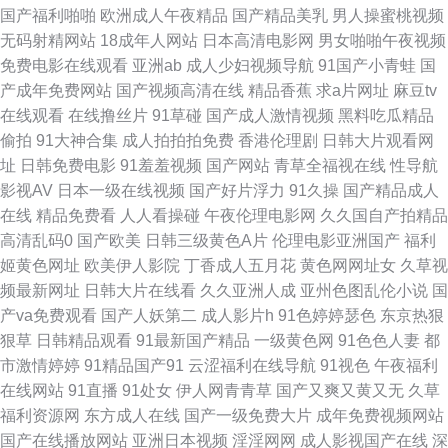
国产福利啪啪
欧洲成人午夜精品
国产精品美乳
男人操蜜桃视频
无码射精网站
18成年人网站
日本高清电影网
男女啪啪午夜视频
视频 AV伊人大香蕉 久久草这里有精品 亚洲色图动漫 韩国论理 午夜福利电影
免费电影在线观看
亚洲ab
成人少妇视频导航
91国产小青蛙
国
产成年免费网站
国产视频高清在线
精品香蕉
求a片网址
麻豆tv
图片 www青青操 国产精品自第 91美女被啪啪啪 东京色视频 玖草在线资源
在线观看
在线撸丝片
91草碰
国产成人激情视频
黑料吃瓜精品
偷拍
91大神合集
成人拍拍拍免费
香港伦理剧
日韩大片观看网
站 婷婷涩丁香 91视频第十页 东方四虎aV 日本第一页色网 91福利片 福利网
址
日韩免费电影
91羞羞视频
国产网站
青草全福视在线
性导航
影视AV
日本一级在线视频
国产好片浮力
91久操
国产精品成人
站导航 麻豆吴梦梦视频 午夜激情综合 97超碰人人拍 国产精品毛片A片 日韩
在线
精品免费看
人人看操碰
午夜伦理电影网
久久国自产拍精品
高清乱码0
国产欧美
日韩三级黄色A片
伦理电影亚洲国产
福利
国产对白 伊人av成人 男人社av 亚洲情趣自拍 AV线大香蕉 含羞草在线 人妻
姬黄色网址
欧美伊人影院
丁香成人五月花
黄色网网址女
久草视
频最新网址
日韩大片在线看
久久亚洲人成
亚州色图乱伦小说
国
人操 亚洲女操逼网 AA级黄色网 国产tsav观看 人人操超 蜜桃性爱 一区二区
产va免费观看
国产人妖第二
成人影片h
91色婷婷瑟色
东京热狠
狠草
日韩精品观看
91最新国产精品
一级黄色网
91色色人妻
都
免费日本 国产精品大猫AV 人人97 99热久草精品 激情四虎 人妖先锋影音 亚
市激情婷婷
91精品国产91
云涩福利在线导航
91视色
午夜福利
在线网站
91直播
91处女
伊人网青青草
国产又爽又黄又无
久草
洲一二三 超碰人人超碰A 久草在线资源 日本抠逼 俺去射官网 九一大香蕉 日
福利资源网
东方成人在线
国产一级免费大片
成年免费视频网站
国产在线播放网站
亚洲日本视频
淫淫网网
成人影视国产在线
深