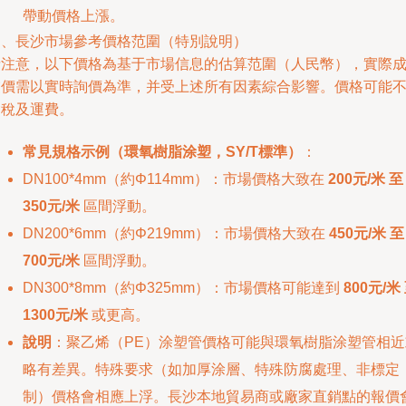
帶動價格上漲。
四、長沙市場參考價格范圍（特別說明）
請注意，以下價格為基于市場信息的估算范圍（人民幣），實際
交價需以實時詢價為準，并受上述所有因素綜合影響。價格可能
含稅及運費。
常見規格示例（環氧樹脂涂塑，SY/T標準）
：
DN100*4mm（約Φ114mm）：市場價格大致在
200元/米 至
350元/米
區間浮動。
DN200*6mm（約Φ219mm）：市場價格大致在
450元/米 至
700元/米
區間浮動。
DN300*8mm（約Φ325mm）：市場價格可能達到
800元/米
1300元/米
或更高。
說明
：聚乙烯（PE）涂塑管價格可能與環氧樹脂涂塑管相近
略有差異。特殊要求（如加厚涂層、特殊防腐處理、非標定
制）價格會相應上浮。長沙本地貿易商或廠家直銷點的報價