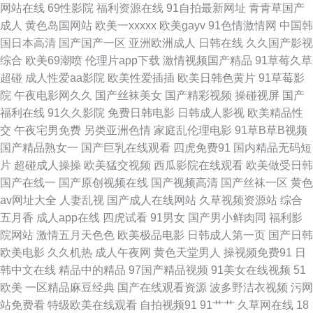
网站在线
69性影院
福利资源在线
91自拍最新网址
青青草国产
成人
黄色岛国网站
欧美一xxxxx
欧美gayv
91色情激情网
中国韩
四虎影院污 亚洲另类性 91爱啪 在线视频香蕉 超碰免费3级片 极品色导航 欧
国日本高清
国产国产一区
亚洲欧洲成人
日韩在线
久久国产影视
综合
欧美69潮喷
伦理片app下载
激情视频国产精品
91草莓久草
美A片高清视频 日韩国产对白 最新久草视频观看 AV涩涩涩 豆花视频不卡 黄
超碰
成人性爱aa影院
欧美性爱插插
欧美日韩色黄片
91草莓影
院
午夜电影网久久
国产丝袜美女
国产精彩视频
操碰视屏
国产
色电影小说网站 日本黄色网页 亚洲喷水 91小视屏 东京热无码专区 久久草福
福利在线
91久久影院
免费日韩电影
日韩成人影视
欧美精品性
交
午夜宅男免费
另类亚洲色情
家庭乱伦理电影
91草B草B视频
利导航 91九色海角 成人剧场网址 国产亚洲V^ 另类综合欧洲激情 超碰97人
国产精品熟女一
国产巨乳在线观看
四虎免费91
国内精品无码短
片
超碰成人操操
欧美猛交视频
西瓜影院在线观看
欧美做受日韩
人模 AA性爱免费看 黄色网页免费看 人人插人人摸 午夜老司机av AV超碰在
国产在线一
国产原创视频在线
国产视频高清
国产丝袜一区
黄色
av网址大全
人妻乱视
国产成人在线网站
久草视频资源站
综合
线 国产av自拍资源 美女91小网站 伪娘人妖中文网址 囯产精品一二三 免费试
五月香
成人app在线
四虎试看
91男女
国产男小鲜肉同
福利影
院网站
激情五月天色色
欧美极品电影
日韩成人第一页
国产日韩
看av韩国 天天日夜 69超碰 成人久草 男人天堂成人AV 天天干天天色 91快播
欧美电影
久久机热
成人午夜网
黄色天堂男人
操视频免费91
日
韩中文在线
精品中的精品
97国产精品视频
91美女在线视频
51
入口 超碰极品 久草免费福利网站 天天干高清 91影院 超碰人人干 另类综合
欧美
一区精品麻豆经典
国产在线观看资源
波多野洁衣视频
污网
站免费看
特级欧美在线观看
自拍视频91
91艹艹
久草网在线
18
专区 深夜影院毛片 97精品影视 豆花视频无码福利 av亚洲东方 肏屄在线观看