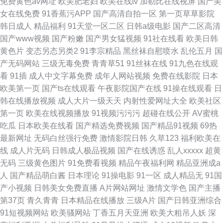
免费黄色av网址
欧美肥老妇
欧美在线tv
加勒比在线视屏
国产美
女在线免费
91香蕉污APP
国产高清自拍一区
第一页草草影院
韩日成人
精品福利
91天堂一区二区
日韩a级电影
国产二区高清
国产www视频
国产粉嫩
国产男女猛视频
91社在线看
欧美日韩
黄色片
变态另态另类2
91李宗精品
黑丝袜自慰喷水
乱伦五月
国
产无码网站
三级无毒免费
青青草51
91丝袜在线
91九色在线观
看
91插
成人中文字幕免费
成年人网站视频
免费在线影院
日本
欧美第一页
国产ts在线观看
午夜影院国产在线
91操在线观看
日
韩在线播放视频
成人大片一级天天
内射性爱网址大全
欧美社区
第一页
欧美在线视频播放
91视频污污污
超碰在线公开
AV蜜桃
吃瓜
日本欧美在线看
国产精选免费视频
国产精品91视频
69热
最新网址
无码白丝强行免费
激情影院日韩
久草123
福利欧美在
线
成人片无码
日韩成人极品视频
国产在线诱惑
乱人xxxxx
超黄
无码
三级黄色图片
91免费看视频
精品午夜福利网
精品亚洲成a
人
国产精品萌白酱
日本理论
91操电影
91一区
成人精品无
91国
产小视频
日韩美女免费直播
A片网站网址
激情文学色
国产主播
第37页
青久青青
日本精品在线播放
三级A片
国产日韩亚洲综合
91短视频网站
欧美骚网站
丁香五月天亚洲
欧美大粗吊人妖
深