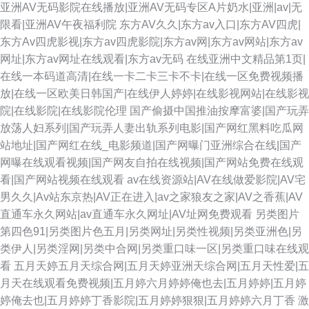
亚洲AV无码影院在线播放|亚洲AV无码专区A片奶水|亚洲|av|无
限看|亚洲AV午夜福利院
东方AV久久|东方av入口|东方AV四虎|
东方Av四虎影视|东方av四虎影院|东方av网|东方av网站|东方av
网址|东方av网址在线观看|东方av无码
在线亚洲中文精品第1页|
在线一本码道高清|在线一卡二卡三卡不卡|在线一区免费视频播
放|在线一区欧美日韩国产|在线伊人婷婷|在线影视网站|在线影视
院|在线影院|在线影院伦理
国产偷摄中国推油按摩富婆|国产玩弄
放荡人妇系列|国产玩弄人妻出轨系列电影|国产网红黑料吃瓜网
站地址|国产网红在线_电影频道|国产网曝门亚洲综合在线|国产
网曝在线观看视频|国产网友自拍在线视频|国产网站免费在线观
看|国产网站视频在线观看
av在线资源站|AV在线做爱影院|AV宅
男久久|Av站东京热|AV正在进入|av之家狼友之家|AV之香蕉|AV
直通车永久网站|av直通车永久网址|AV址网免费观看
另类图片
第四色91|另类图片色五月|另类网址|另类性视频|另类亚洲色|另
类伊人|另类淫网|另类中合网|另类重口味一区|另类重口味在线观
看
五月天婷五月天综合网|五月天婷亚洲天综合网|五月天性爱|五
月天在线观看免费视频|五月婷六月婷婷俺也去|五月婷婷|五月婷
婷俺去也|五月婷婷丁香影院|五月婷婷狠狠|五月婷婷六月丁香
激