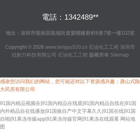
電話：1342489**
地址：深圳市龍崗區龍城街道愛聯建新村8巷7號一樓102室
Copyright © 2026
www.lengyu520.cn
石油化工工程
深圳市
信創力科技有限公司
石油化工工程
版權所有
Sitemap
感谢您访问我们的网站，您可能还对以下资源感兴趣：唐山式险
大药房有限公司
91国内精品视频在|91国内精品在线观|91国内精品自线在|91国
内外精品自在线播放|91国偷自产中文字幕久久|91国在线|91国
自啪|91果冻传媒app|91果冻传媒官网|91果冻在线观看
网站地
图