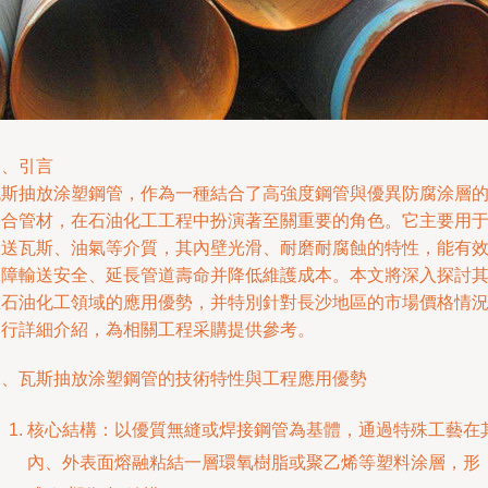
一、引言
瓦斯抽放涂塑鋼管，作為一種結合了高強度鋼管與優異防腐涂層
復合管材，在石油化工工程中扮演著至關重要的角色。它主要用
輸送瓦斯、油氣等介質，其內壁光滑、耐磨耐腐蝕的特性，能有
保障輸送安全、延長管道壽命并降低維護成本。本文將深入探討
在石油化工領域的應用優勢，并特別針對長沙地區的市場價格情
進行詳細介紹，為相關工程采購提供參考。
二、瓦斯抽放涂塑鋼管的技術特性與工程應用優勢
核心結構：以優質無縫或焊接鋼管為基體，通過特殊工藝在
內、外表面熔融粘結一層環氧樹脂或聚乙烯等塑料涂層，形