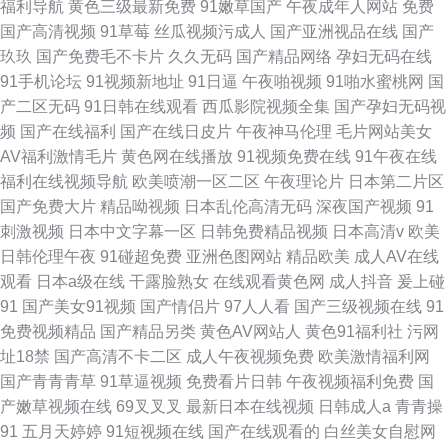
福利导航
黄色三级最新免费
91嫩草国产
午夜成年人网站
免费
国产高清视频
91草莓
丝瓜视频污成人
国产亚洲视品在线
国产
玖玖
国产免费毛不卡片
久久无码
国产精品网络
孕妇无码在线
91手机论坛
91视频新地址
91日逼
午夜啪视频
91啪水蜜桃网
国
产二区无码
91日韩在线观看
西瓜影院视频全集
国产孕妇无码视
频
国产在线福利
国产在线日皮片
午夜神马伦理
毛片网站美女
AV福利激情毛片
黄色网在线播放
91视频免费在线
91午夜在线
福利在线视频导航
欧美喷潮一区二区
午夜理论片
日本第二片区
国产免费大片
精品呦视频
日本乱伦高清无码
深夜国产视频
91
刺激视频
日本中文字幕一区
日韩免费精品视频
日本高清v
欧美
日韩伦理午夜
91碰超免费
亚洲色图网站
精品欧美
成人AV在线
观看
日本a级在线
干露脸熟女
在线观看黄色网
成人抖音
爰上碰
91
国产美女91视频
国产情侣片
97人人看
国产三级视频在线
91
免费视频精品
国产精品另类
黄色AV网站人
黄色91福利社
污网
址18禁
国产高清不卡二区
成人午夜视频免费
欧美激情福利网
国产青青青草
91草逼视频
免费看片日韩
午夜视频福利免费
国
产嫩草视频在线
69叉叉叉
最新日本在线视频
日韩成人a
青青操
91
五月天婷婷
91短视频在线
国产在线观看的
白丝美女自慰网