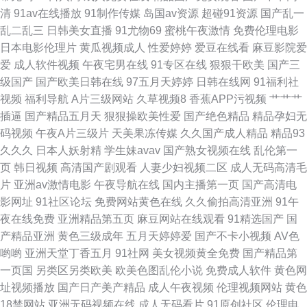
婷影院 国产成人AV导航 欧美人妖乱搞 香蕉网址 www99热官网 玖玖色资源
清
91av在线播放
91制作传媒
岛国av资源
超碰91资源
国产乱一
乱二乱三
日韩美女直播
91尤物69
蜜桃午夜激情
免费伦理电影
网站成人三 草逼网址 久热精品视频在线 丝袜颜射AV网 97综合视频在线 韩
日本电影伦理片
黄瓜视频成人
性爱婷婷
爱豆在线看
麻豆影院爱
爱
成人软件视频
午夜宅男在线
91专区在线
狠狠干欧美
国产三
日有码 香焦网站 WWWWWW色
级国产
国产欧美日韩在线
97五月天婷婷
日韩在线网
91福利社
视频
福利导航
A片三级网站
久草视频8
香蕉APP污视频
艹艹艹
插逼
国产精品五月天
狠狠操欧美性爱
国产绝色精品
精品孕妇无
码视频
午夜A片三级片
天美果冻传媒
久久国产成人精品
精品93
久久久
日本人妖射精
学生妹avav
国产熟女视频在线
乱伦第一
页
韩日视频
高清国产剧观看
人妻少妇视频二区
成人无码高清毛
片
亚洲av激情电影
午夜导航在线
国内主播第一页
国产高清电
影网址
91社区论坛
免费网站黄色在线
久久偷拍高清亚洲
91午
夜在线免费
亚洲精品第五页
麻豆网站在线观看
91精选国产
国
产精品亚洲
黄色三级成年
五月天婷婷爱
国产不卡小视频
AV色
哟哟
亚洲天堂丁香五月
91社网
美女视频黄全免费
国产精品第
一页国
另类区另类欧美
欧美色图乱伦小说
免费成人软件
黄色网
址视频播放
国产日产美产精品
成人午夜视频
伦理视频网站
黄色
18禁网站
亚洲无码视频在线
成人无码看片
91原创社区
伦理电