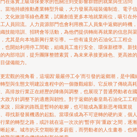
部門在落實上級環保要求的也關注到受影響群體的就業與生活問
題。當地持續推動產業轉型升級，大力發展高端裝備制造、電子
息、文化旅游等綠色產業，試圖創造更多本地就業崗位，吸引在
務工人員回流。人力資源部門也會利用務工人員集中返鄉的時機
組織技能培訓、招聘會等活動，為他們提供轉崗再就業的信息與
道，尤其是向本地新興行業引導。一些有遠見的石油化工工程企
業，也開始利用停工間歇，組織員工進行安全、環保新標準、新
術的內部培訓，提升團隊整體素質，為未來承接更綠色、更高效
項目儲備能力。
從更宏觀的視角看，這場因‘最嚴停工令’而引發的返鄉潮，是中國
濟轉型與生態文明建設進程中的一個微觀縮影。它反映了傳統高
能、高排放行業正在經歷的陣痛與調整，也展現了普通勞動者在
家大政方針調整下的適應與韌性。對于返鄉的秦皇島石油化工工
人來說，回家的路既是暫時的歇腳，也可能成為重新思考職業規
劃、尋找新發展機遇的起點。當環保成為不可逆轉的硬約束，個
行業的轉型之路，或許就在這一次次的‘暫停’與‘重啟’之間，逐
清晰起來。城市的天空期盼更多蔚藍，而勞動者的人生畫卷，也