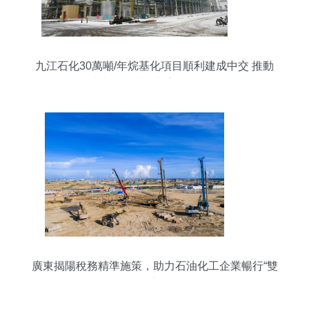
九江石化30萬噸/年烷基化項目順利建成中交 推動
清潔油品升級與高質量發展
廣東揭陽稅務精準施策，助力石油化工企業暢行“雙
循環”新格局