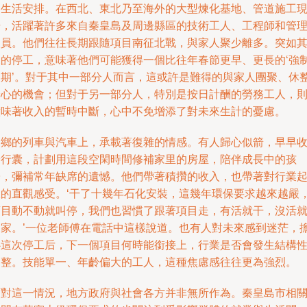
的生活安排。在西北、東北乃至海外的大型煉化基地、管道施工
場，活躍著許多來自秦皇島及周邊縣區的技術工人、工程師和管
人員。他們往往長期跟隨項目南征北戰，與家人聚少離多。突如
來的停工，意味著他們可能獲得一個比往年春節更早、更長的‘強
假期’。對于其中一部分人而言，這或許是難得的與家人團聚、休
身心的機會；但對于另一部分人，特別是按日計酬的勞務工人，
意味著收入的暫時中斷，心中不免增添了對未來生計的憂慮。
返鄉的列車與汽車上，承載著復雜的情感。有人歸心似箭，早早
拾行囊，計劃用這段空閑時間修補家里的房屋，陪伴成長中的孩
子，彌補常年缺席的遺憾。他們帶著積攢的收入，也帶著對行業
伏的直觀感受。‘干了十幾年石化安裝，這幾年環保要求越來越嚴
項目動不動就叫停，我們也習慣了跟著項目走，有活就干，沒活
回家。’一位老師傅在電話中這樣說道。也有人對未來感到迷茫，
心這次停工后，下一個項目何時能銜接上，行業是否會發生結構
調整。技能單一、年齡偏大的工人，這種焦慮感往往更為強烈。
面對這一情況，地方政府與社會各方并非無所作為。秦皇島市相