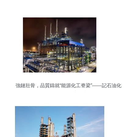
強鏈壯骨，品質鑄就“能源化工脊梁”——記石油化
工工程的國家擔當