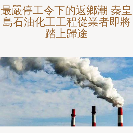
最嚴停工令下的返鄉潮 秦皇
島石油化工工程從業者即將
踏上歸途