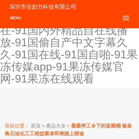
91国内精品视频在-91国内
深圳市信創力科技有限公司
精品在线观-91国内精品自线
MENU
在-91国内外精品自在线播
放-91国偷自产中文字幕久
久-91国在线-91国自啪-91果
冻传媒app-91果冻传媒官
网-91果冻在线观看
當前位置：
首頁
>
產品大全
>
最嚴停工令下的返鄉潮 秦皇
島石油化工工程從業者即將踏上歸途