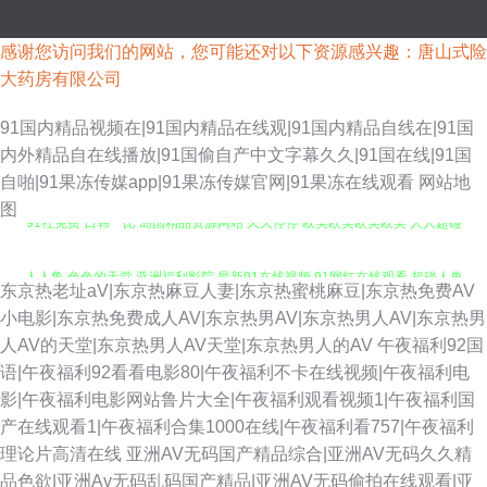
感谢您访问我们的网站，您可能还对以下资源感兴趣：唐山式险
大药房有限公司
91国内精品视频在|91国内精品在线观|91国内精品自线在|91国
内外精品自在线播放|91国偷自产中文字幕久久|91国在线|91国
自啪|91果冻传媒app|91果冻传媒官网|91果冻在线观看
网站地
图
91社免费 日韩艹比 岛国精品资源网站 久久停停 欧美欧美欧美欧美 人人超碰
人人鲁 色色的天堂 亚洲福利影院 最新91在线视频 91网红在线观看 超碰人兽
东京热老址aV|东京热麻豆人妻|东京热蜜桃麻豆|东京热免费AV
小电影|东京热免费成人AV|东京热男AV|东京热男人AV|东京热男
世界 东京热AV导航网 久草首页老司机 欧美A片视频 三级无码日韩 影音先锋
人AV的天堂|东京热男人AV天堂|东京热男人的AV
午夜福利92国
语|午夜福利92看看电影80|午夜福利不卡在线视频|午夜福利电
色网 91免费观看视频 成人片大香蕉 国产9在线播放 韩国三级入口 久久国产
影|午夜福利电影网站鲁片大全|午夜福利观看视频1|午夜福利国
产在线观看1|午夜福利合集1000在线|午夜福利看757|午夜福利
乱子 欧美精品午夜 日韩精品导航 综合色伊人探花 超碰在线人 九九涩涩网 欧
理论片高清在线
亚洲AV无码国产精品综合|亚洲AV无码久久精
品色欲|亚洲Av无码乱码国产精品|亚洲AV无码偷拍在线观看|亚
美性爱一区区 日韩人妻视频导航 午夜免费福利院 91成人版 91新网址 超碰公