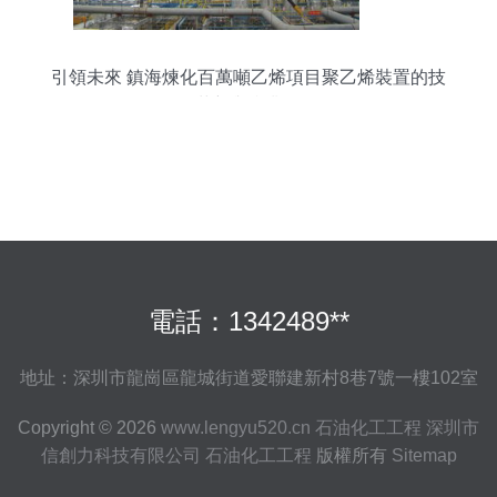
引領未來 鎮海煉化百萬噸乙烯項目聚乙烯裝置的技
術革新與產業價值
電話：1342489**
地址：深圳市龍崗區龍城街道愛聯建新村8巷7號一樓102室
Copyright © 2026
www.lengyu520.cn
石油化工工程
深圳市
信創力科技有限公司
石油化工工程
版權所有
Sitemap