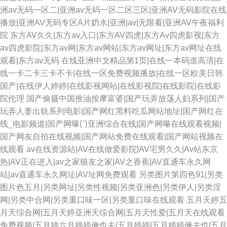
洲av无码一区二|亚洲av无码一区二区三区|亚洲AV无码影院在线
播放|亚洲AV无码专区A片奶水|亚洲|av|无限看|亚洲AV午夜福利
开在线91 国产三级网站 久久草大香蕉 欧美AⅤ网 日韩精品一品二品 午夜性
院
东方AV久久|东方av入口|东方AV四虎|东方Av四虎影视|东方
av四虎影院|东方av网|东方av网站|东方av网址|东方av网址在线
激情 91传mei 97人人香蕉 超碰九69 豆花黑料视频 国产精品久草 九一社一
观看|东方av无码
在线亚洲中文精品第1页|在线一本码道高清|在
线一卡二卡三卡不卡|在线一区免费视频播放|在线一区欧美日韩
至36 另类激情另类 日韩激情导航 天天艹天天 亚洲伦理自拍 91工厂在线视频
国产|在线伊人婷婷|在线影视网站|在线影视院|在线影院|在线影
院伦理
国产偷摄中国推油按摩富婆|国产玩弄放荡人妇系列|国产
97超碰96超碰 超碰伊人97 豆花吃瓜网 韩国AA片 久久国产媒体 另类专区欧
玩弄人妻出轨系列电影|国产网红黑料吃瓜网站地址|国产网红在
线_电影频道|国产网曝门亚洲综合在线|国产网曝在线观看视频|
美 欧美性变态网 深夜福利导航链接 一本道操逼网 91福利导航大全 av激情片
国产网友自拍在线视频|国产网站免费在线观看|国产网站视频在
线观看
av在线资源站|AV在线做爱影院|AV宅男久久|Av站东京
成人综合免费播放 久久艹国产视频 欧美恍交一区 日本视频网页 午夜无码福
热|AV正在进入|av之家狼友之家|AV之香蕉|AV直通车永久网
站|av直通车永久网址|AV址网免费观看
另类图片第四色91|另类
利影院 91社区观看 菠萝av在线播放 大香蕉精品伊人 日韩三级av 午夜激情网
图片色五月|另类网址|另类性视频|另类亚洲色|另类伊人|另类淫
网|另类中合网|另类重口味一区|另类重口味在线观看
五月天婷五
站入口 97人人上超碰 超碰在线影院 久久国产精品久久 日韩ac 无码专区桃花
月天综合网|五月天婷亚洲天综合网|五月天性爱|五月天在线观看
免费视频|五月婷六月婷婷俺也去|五月婷婷|五月婷婷俺去也|五月