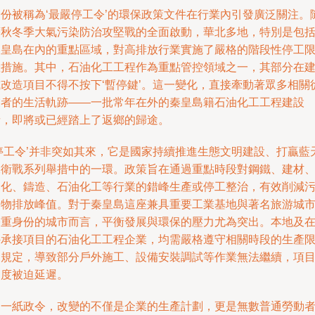
一份被稱為‘最嚴停工令’的環保政策文件在行業內引發廣泛關注。
著秋冬季大氣污染防治攻堅戰的全面啟動，華北多地，特別是包
秦皇島在內的重點區域，對高排放行業實施了嚴格的階段性停工
產措施。其中，石油化工工程作為重點管控領域之一，其部分在
或改造項目不得不按下‘暫停鍵’。這一變化，直接牽動著眾多相關
業者的生活軌跡——一批常年在外的秦皇島籍石油化工工程建設
者，即將或已經踏上了返鄉的歸途。
‘停工令’并非突如其來，它是國家持續推進生態文明建設、打贏藍
保衛戰系列舉措中的一環。政策旨在通過重點時段對鋼鐵、建材
焦化、鑄造、石油化工等行業的錯峰生產或停工整治，有效削減
染物排放峰值。對于秦皇島這座兼具重要工業基地與著名旅游城
雙重身份的城市而言，平衡發展與環保的壓力尤為突出。本地及
外承接項目的石油化工工程企業，均需嚴格遵守相關時段的生產
制規定，導致部分戶外施工、設備安裝調試等作業無法繼續，項
進度被迫延遲。
這一紙政令，改變的不僅是企業的生產計劃，更是無數普通勞動