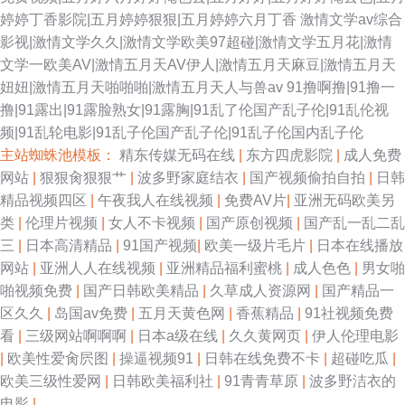
岛 91操操操吧 97色国产 变态另类在线观看 成人伊人影视 国产色色网 九一
婷婷丁香影院|五月婷婷狠狠|五月婷婷六月丁香
激情文学av综合
影视|激情文学久久|激情文学欧美97超碰|激情文学五月花|激情
香蕉社区 欧美ⅤA在线播放 日本东京热色综合 午夜伦理剧场 中文字幕中日3
文学一欧美AV|激情五月天AV伊人|激情五月天麻豆|激情五月天
妞妞|激情五月天啪啪啪|激情五月天人与兽av
91撸啊撸|91撸一
级 91香蕉视频 白丝无码自慰91 岛国大片在线观看 精品人妻久久 美女爱爱东
撸|91露出|91露脸熟女|91露胸|91乱了伦国产乱子伦|91乱伦视
频|91乱轮电影|91乱子伦国产乱子伦|91乱子伦国内乱子伦
莞 欧洲午夜福利片 熟女黑丝足交 影音资源av 97免费超碰 超碰人妻人人搞
主站蜘蛛池模板：
精东传媒无码在线
|
东方四虎影院
|
成人免费
网站
|
狠狠肏狠狠艹
|
波多野家庭结衣
|
国产视频偷拍自拍
|
日韩
国产色A 久久爆乳 欧美综合性爱网 婷婷色网站 伊仁大香蕉91 91欧洲视频
精品视频四区
|
午夜我人在线视频
|
免费AV片
|
亚洲无码欧美另
类
|
伦理片视频
|
女人不卡视频
|
国产原创视频
|
国产乱一乱二乱
www久久6 午夜欧美剧场 日韩AV看片网站 51社区精品视频 www视频五区
三
|
日本高清精品
|
91国产视频
|
欧美一级片毛片
|
日本在线播放
网站
|
亚洲人人在线视频
|
亚洲精品福利蜜桃
|
成人色色
|
男女啪
国产精品艹 欧美极度性交网 日韩福利视频 午夜影院污av 91国自在线播放 欧
啪视频免费
|
国产日韩欧美精品
|
久草成人资源网
|
国产精品一
区久久
|
岛国av免费
|
五月天黄色网
|
香蕉精品
|
91社视频免费
美成人午夜剧场 深夜福利导航在线 亚洲无码韩国 91视频网站网址 东方av超
看
|
三级网站啊啊啊
|
日本a级在线
|
久久黄网页
|
伊人伦理电影
|
欧美性爱肏屄图
|
操逼视频91
|
日韩在线免费不卡
|
超碰吃瓜
|
碰 激情五月天综合网 欧美激情色色 日韩国产久久 亚洲色图另类图 91色色网
欧美三级性爱网
|
日韩欧美福利社
|
91青青草原
|
波多野洁衣的
电影
|